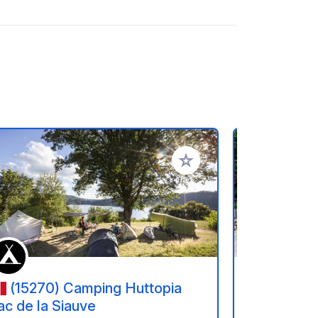
referiti
Aggiungi ai tuoi preferiti
(15270) Camping Huttopia
(19320
ac de la Siauve
Du Lac - M