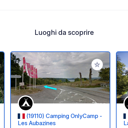
Luoghi da scoprire
i ai tuoi preferiti
Aggiungi ai tuoi p
(19110) Camping OnlyCamp -
Les Aubazines
L