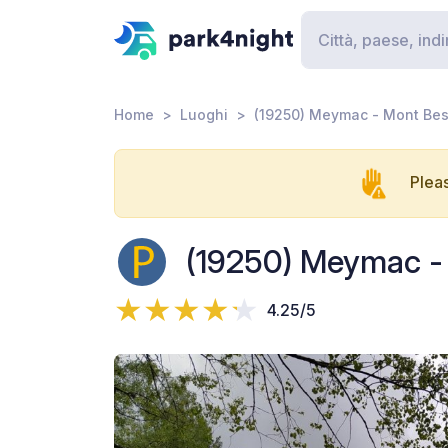
Home
Luoghi
(19250) Meymac - Mont Be
Pleas
(19250) Meymac -
4.25/5