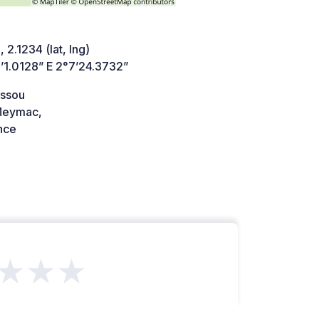
 2.1234 (lat, lng)
’1.0128” E 2°7’24.3732”
ssou
Meymac,
nce
★★★