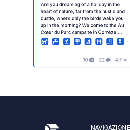
Are you dreaming of a holiday in the
heart of nature, far from the hustle and
bustle, where only the birds wake you
up in the morning? Welcome to the Au
Cœur du Parc campsite in Corrèze,
where the gentle pace of life is
combined with a lovely mix of rivers
and forests. As its name suggests, this
10
22
4.7
★
small, human-scale campsite offers
Foto
Commenti
Valuta
spacious, shady, green pitches that
invite you to unwind, right in the heart
of the Parc Naturel Régional de
Millevaches en Limousin. Not a bad
setting, is it? For lovers of nature,
hiking and wide open spaces, this is the
ideal spot to recharge your batteries as
a family. Whatever your camping style,
here we appreciate real camping and
NAVIGAZION
we’re sure there’s something for