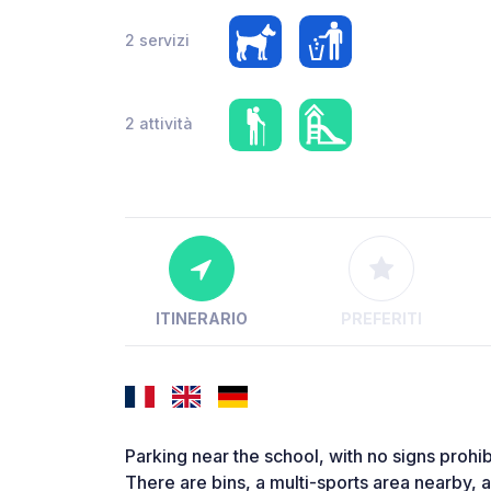
2 servizi
2 attività
ITINERARIO
PREFERITI
Parking near the school, with no signs prohi
There are bins, a multi-sports area nearby, a