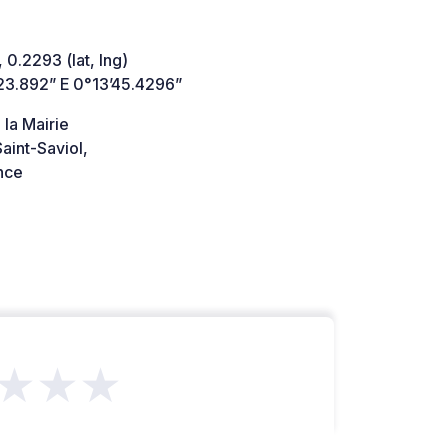
 0.2293 (lat, lng)
23.892” E 0°13’45.4296”
 la Mairie
aint-Saviol,
nce
★★★