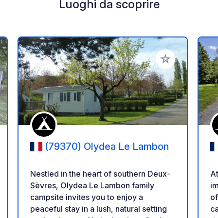
Luoghi da scoprire
i ai tuoi preferiti
Aggiungi ai tuoi p
(79370) Olydea Le Lambon
Nestled in the heart of southern Deux-
A
Sèvres, Olydea Le Lambon family
i
campsite invites you to enjoy a
of o
peaceful stay in a lush, natural setting
ca