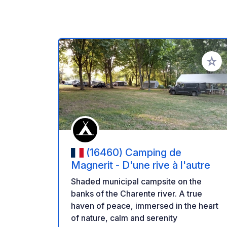
Aggiung
(16460) Camping de
Magnerit - D'une rive à l'autre
Shaded municipal campsite on the
banks of the Charente river. A true
haven of peace, immersed in the heart
of nature, calm and serenity