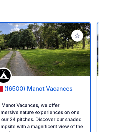
referiti
Aggiungi ai tuoi preferiti
(16500) Manot Vacances
(16710
-Le Plan 
t Manot Vacances, we offer
Area di serv
mmersive nature experiences on one
Camping du P
ur 24 pitches. Discover our shaded
essere su c
mpsite with a magnificent view of the
pacchetto più