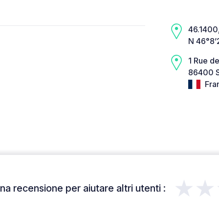
46.1400,
N 46°8’
1 Rue de
86400 S
Fra
★★
a recensione per aiutare altri utenti :