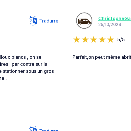
ChristopheGa
Tradurre
25/10/2024
5/5
lloux blancs , on se
Parfait,on peut même abrit
es . par contre sur la
e stationner sous un gros
me .