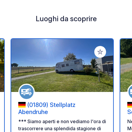
Luoghi da scoprire
i ai tuoi preferiti
Aggiungi ai tuoi p
(01809) Stellplatz
Abendruhe
S
*** Siamo aperti e non vediamo l'ora di
N
trascorrere una splendida stagione di
Mo