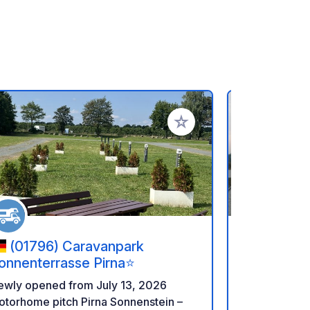
referiti
Aggiungi ai tuoi preferiti
(01796) Caravanpark
(0297
onnenterrasse Pirna⭐
Geierswa
ewly opened from July 13, 2026
The year-rou
torhome pitch Pirna Sonnenstein –
located, off