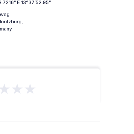
8.7216” E 13°37’52.95”
nweg
oritzburg,
many
★★★