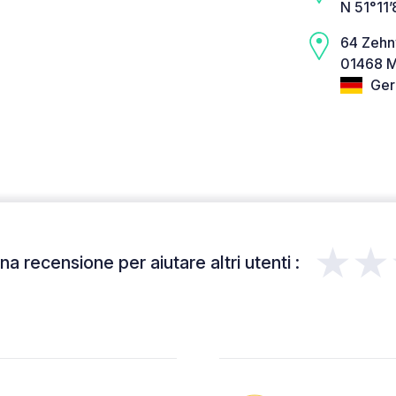
N 51°11’
64 Zeh
01468 M
Ger
★★
a recensione per aiutare altri utenti :