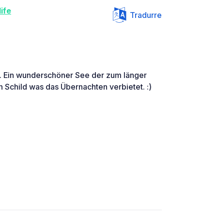
ife
Tradurre
tz. Ein wunderschöner See der zum länger
in Schild was das Übernachten verbietet. :)