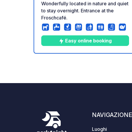
Wonderfully located in nature and quiet
to stay overnight. Entrance at the
Froschcafé.
Easy online booking
9
50
4.7
★
Foto
Commenti
Valuta
NAVIGAZION
Luoghi