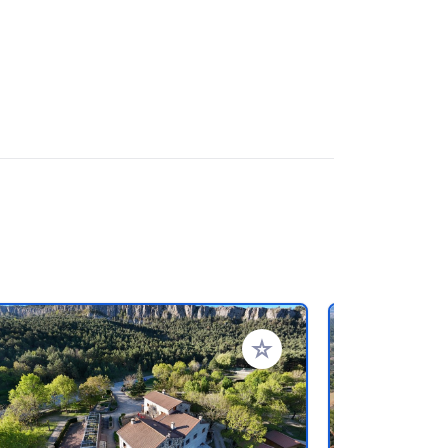
referiti
Aggiungi ai tuoi preferiti