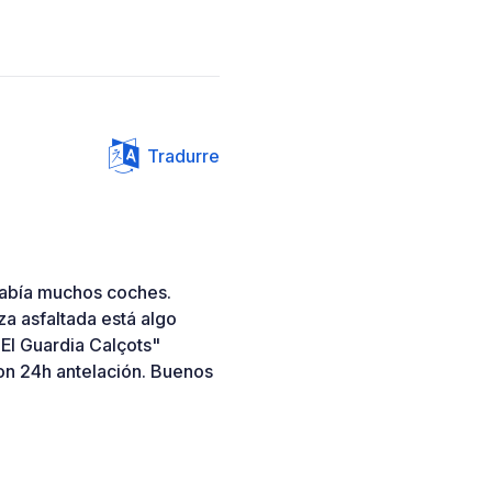
Tradurre
había muchos coches.
a asfaltada está algo
"El Guardia Calçots"
on 24h antelación. Buenos