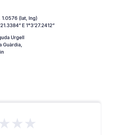
 1.0576 (lat, lng)
21.3384” E 1°3’27.2412”
guda Urgell
a Guàrdia,
in
★★★