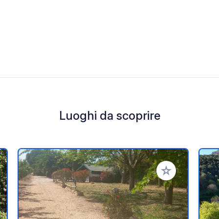
Luoghi da scoprire
i ai tuoi preferiti
Aggiungi ai tuoi p