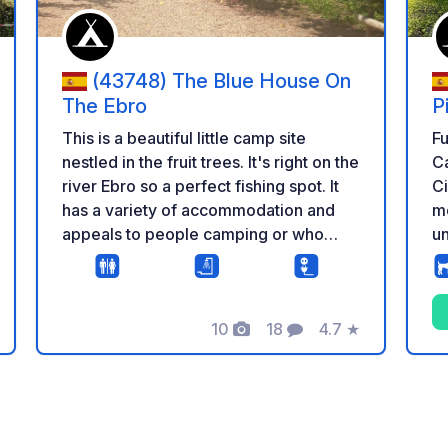
(43748) The Blue House On
The Ebro
P
This is a beautiful little camp site
Fu
nestled in the fruit trees. It's right on the
Ca
river Ebro so a perfect fishing spot. It
C
has a variety of accommodation and
m
appeals to people camping or who
un
have motor homes or caravans.
co
Es
pi
10
18
4.7
★
Pe
Foto
Commenti
Valutazione
av
sp
zione