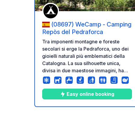
(08697) WeCamp - Camping
Repòs del Pedraforca
Tra imponenti montagne e foreste
secolari si erge la Pedraforca, uno dei
gioielli naturali più emblematici della
Catalogna. La sua silhouette unica,
divisa in due maestose immagini, ha
affascinato escursionisti, scalatori e
amanti della natura per secoli. Scoprite
questa parte del Prepirineu, dove le
Easy online booking
valli si colorano di colori in ogni
stagione, le stelle brillano nel cielo
notturno e le tradizioni ancestrali
3
33
3.7
★
Foto
Commenti
Valuta
vivono ancora in ogni borgo dei più bei
paesi della Muntanya. Il nostro