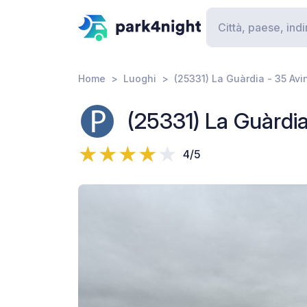
Home
Luoghi
(25331) La Guàrdia - 35 Avi
(25331) La Guàrdia
4/5