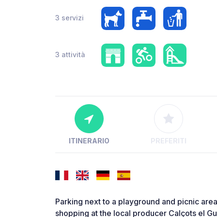
3 servizi
3 attività
ITINERARIO
PREFERITI
Parking next to a playground and picnic area
shopping at the local producer Calçots el G