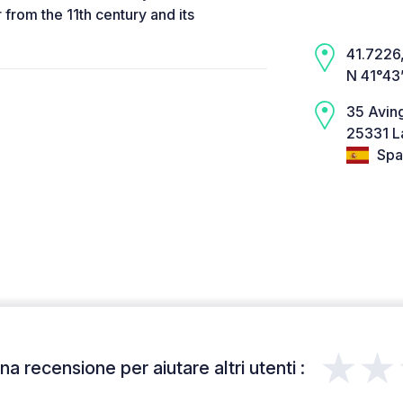
from the 11th century and its
41.7226,
N 41°43’
35 Avin
25331 L
Spa
★★
a recensione per aiutare altri utenti :