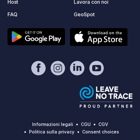
Host
Lavora con noi
din st
FAQ
GeoSpot
online
Informazioni legali
CGU
CGV
Politica sulla privacy
Consent choices