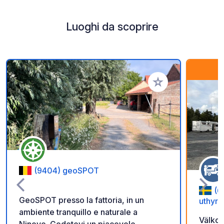
Luoghi da scoprire
Aggiungi ai tuoi pref
(9404) geoSPOT
(6
GeoSPOT presso la fattoria, in un
uthyrn
ambiente tranquillo e naturale a
Välkom
Ninove. Godetevi un piacevole