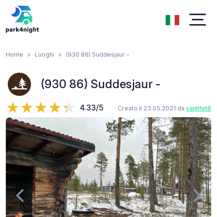
Home
Luoghi
(930 86) Suddesjaur -
(930 86) Suddesjaur -
4.33/5
Creato il 23.05.2021 da
vanlifet6