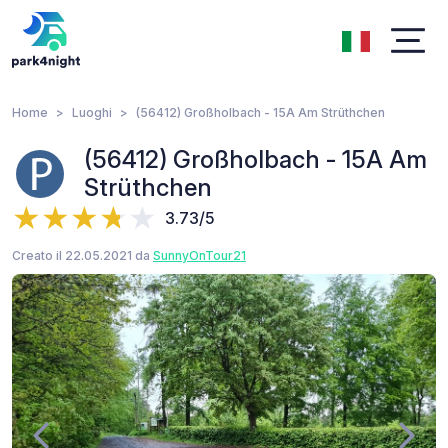
Home
Luoghi
(56412) Großholbach - 15A Am Strüthchen
(56412) Großholbach - 15A Am
Strüthchen
3.73/5
Creato il 22.05.2021 da
SunnyOnTour21