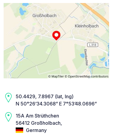
50.4429, 7.8967 (lat, lng)
N 50°26’34.3068” E 7°53’48.0696”
15A Am Strüthchen
56412 Großholbach,
Germany