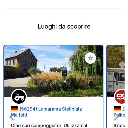
Luoghi da scoprire
Aggiungi ai tuoi pref
(56294) Lamarama Stellplatz
(3
Maifeld
Falken
Ciao cari campeggiatori Utilizzate il
Il nos