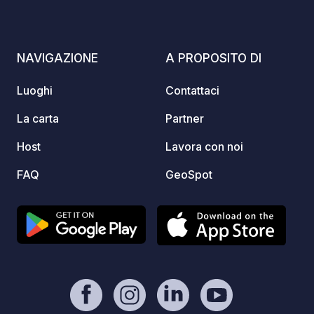
proprietario. Paypal:
400 m 
https://www.paypal.com/paypalme/vic
numero
duf?country.x=FR&locale.x=fr_FR -
pesca e nuoto!
NAVIGAZIONE
A PROPOSITO DI
https://geospot.app/en
Season
esperi
Luoghi
Contattaci
propri
alle nu
La carta
Partner
sentier
Host
Lavora con noi
Mancel
FAQ
GeoSpot