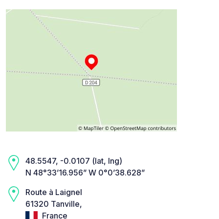
48.5547, -0.0107 (lat, lng)
N 48°33’16.956” W 0°0’38.628”
Route à Laignel
61320 Tanville,
France