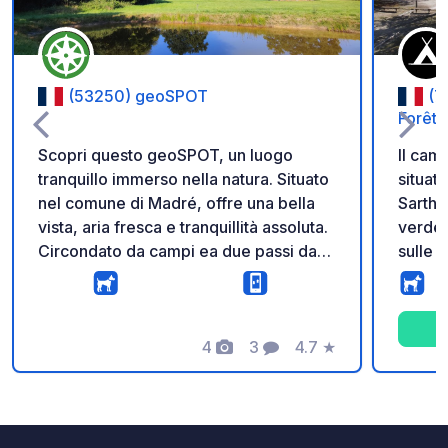
(53250) geoSPOT
(7
Forêt
Scopri questo geoSPOT, un luogo
Il cam
tranquillo immerso nella natura. Situato
situato
nel comune di Madré, offre una bella
Sarthe
vista, aria fresca e tranquillità assoluta.
verde,
Circondato da campi ea due passi da
sulle coll
un laghetto, è il luogo ideale per una
molte 
pausa rilassante nel cuore di un
campeg
ambiente preservato. Promemoria : -
cottag
Ricordarsi di registrare il codice
4
3
4.7
★
e allog
Foto
Commenti
Valutazione
GeoSpot all'arrivo - Il mio veicolo è
carava
attrezzato di servizi igienici - ⚠️ Niente
Trover
fiochi o barbecue - Donazione gratuita
cercate! Il lago con il s
e senza commissione per il
ricrea