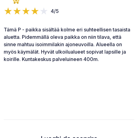
4/5
Tämä P - paikka sisältää kolme eri suhteellisen tasaista
aluetta. Pidemmällä oleva paikka on niin tilava, että
sinne mahtuu isoimmilakin ajoneuvoilla. Alueella on
myös käymälät. Hyvät ulkoilualueet sopivat lapsille ja
koirille. Kuntakeskus palveluineen 400m.