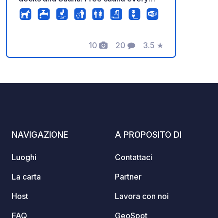
day from 17.00 to 19.00.
10
20
3.5
★
Foto
Commenti
Valutazione
NAVIGAZIONE
A PROPOSITO DI
Luoghi
Contattaci
La carta
Partner
Host
Lavora con noi
FAQ
GeoSpot