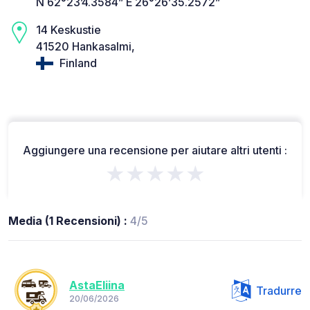
N 62°23’4.3584” E 26°26’35.2572”
14 Keskustie
41520 Hankasalmi,
Finland
Aggiungere una recensione per aiutare altri utenti :
★★★★★
Media (1 Recensioni) :
4/5
AstaEliina
Tradurre
20/06/2026