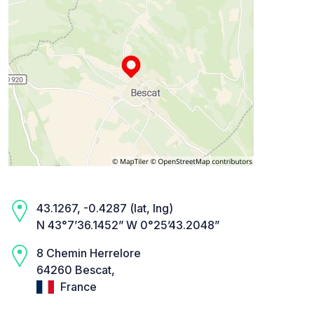
43.1267, -0.4287 (lat, lng)
N 43°7’36.1452” W 0°25’43.2048”
8 Chemin Herrelore
64260 Bescat,
France