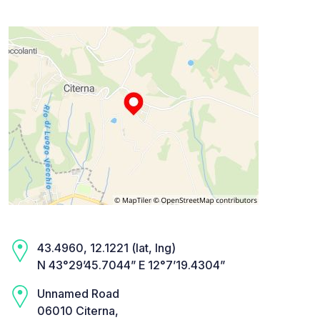
43.4960, 12.1221 (lat, lng)
N 43°29’45.7044” E 12°7’19.4304”
Unnamed Road
06010 Citerna,