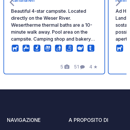
Karlshafen
Hanno
Beautiful 4-star campsite. Located
Ad Han
directly on the Weser River.
Landst
Wesertherme thermal baths are a 10-
sosta 
minute walk away. Pool area on the
possibi
campsite. Camping shop and bakery
aperta 
directly on site. Book your stay online
allacc
directly through our website.
scaric
di cor
5
51
4
★
immedi
Foto
Commenti
Valutazione
fermat
stazio
REWE to
snack 
negozi
possib
bombole del g
NAVIGAZIONE
A PROPOSITO DI
camper
urbana