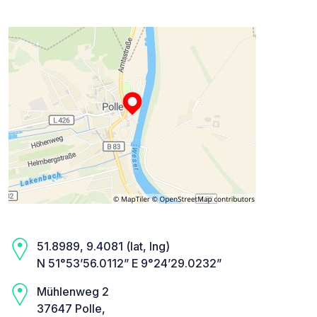
51.8989, 9.4081 (lat, lng)
N 51°53’56.0112” E 9°24’29.0232”
Mühlenweg 2
37647 Polle,