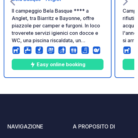
Il campeggio Bela Basque **** a
Campeg
Anglet, tra Biarritz e Bayonne, offre
rifiuti
piazzole per camper e furgoni. In loco
acqua 
troverete servizi igienici con docce e
l'anno
WC, una piscina riscaldata, un
si arri
bar/ristorante, una lavanderia, un parco
giorno
giochi, ecc.
Easy online booking
6
25
3.6
★
Foto
Commenti
Valutazione
NAVIGAZIONE
A PROPOSITO DI