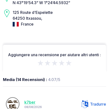
N 43°19’54.3” W 1°24’44.5932”
125 Route d'Espelette
64250 Itxassou,
France
Aggiungere una recensione per aiutare altri utenti :
★★★★★
Media (14 Recensioni) :
4.07/5
k7ber
Tradurre
08/08/2026