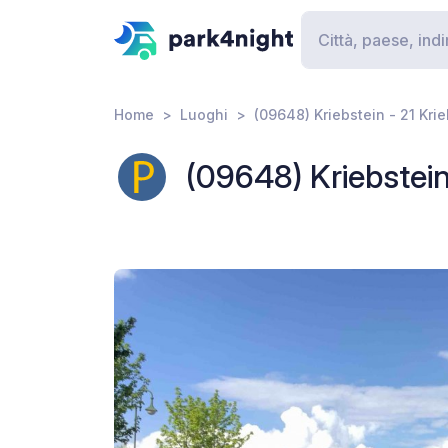
Home
Luoghi
(09648) Kriebstein - 21 Kri
(09648) Kriebstein