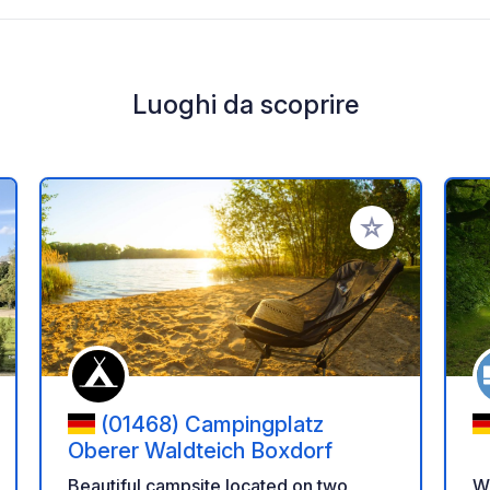
Luoghi da scoprire
i ai tuoi preferiti
Aggiungi ai tuoi p
(01468) Campingplatz
Oberer Waldteich Boxdorf
W
Beautiful campsite located on two