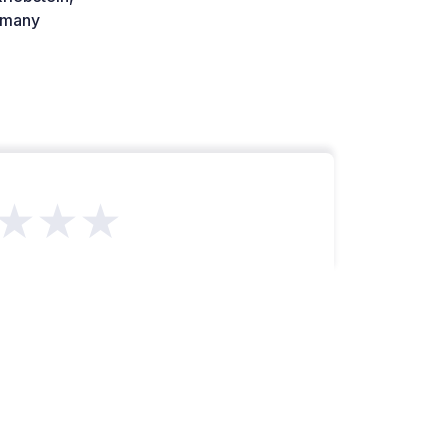
many
★★★