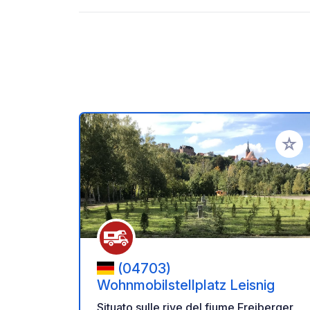
Aggiung
(04703)
Wohnmobilstellplatz Leisnig
Situato sulle rive del fiume Freiberger