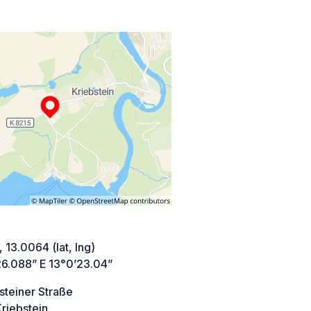
 13.0064 (lat, lng)
26.088” E 13°0’23.04”
steiner Straße
riebstein,