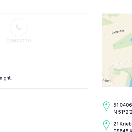
CONTATTO
night.
51.0406,
N 51°2’
21 Krieb
09648 K