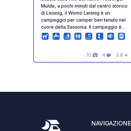
Mulde, a pochi minuti dal centro storico
di Leisnig, il Womo Leisnig è un
campeggio per camper ben tenuto nel
cuore della Sassonia. Il campeggio è
una tranquilla oasi verde per chi
desidera lasciarsi alle spalle la vita di
tutti i giorni senza rinunciare ai comfort
10
4
3.8
★
di base. È un ottimo punto di partenza
Foto
Commenti
Valuta
per escursioni, gite in bicicletta e
trekking. Per ulteriori informazioni, non
esitate a contattarci. Offriamo servizi
igienici accessibili e una lavanderia con
lavatrice e asciugatrice. Un
supermercato discount con panetteria
e macelleria si trova a pochi metri di
distanza. Il campeggio è
videosorvegliato. Considerandoci un
NAVIGAZION
campeggio immerso nella natura, non è