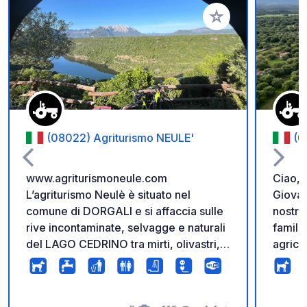
Aggiungi ai tuoi pref
(08022) Agriturismo NEULE'
(0
www.agriturismoneule.com
Ciao, 
L’agriturismo Neulè è situato nel
Giovan
comune di DORGALI e si affaccia sulle
nostra
rive incontaminate, selvagge e naturali
familiar
del LAGO CEDRINO tra mirti, olivastri,
agrico
animali selvatici (mufloni, cinghiali,
molti 
lepri, donnole, volpi). Nel rispetto della
formag
natura si arriva in azienda attraverso
mamma 