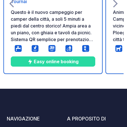
Tournai
Questo è il nuovo campeggio per
Animal
camper della città, a soli 5 minuti a
Campag
piedi dal centro storico! Ampia area a
vicino
un piano, con ghiaia e tavoli da picnic.
Ploegs
Sistema QR semplice per prenotazioni
città t
e pagamenti. È possibile utilizzare i
des Ca
servizi senza pernottare utilizzando il
Noir (
sistema QR.
ideale
Easy online booking
L'area
agrico
pensio
5
195
3.8
★
Foto
Commenti
Valutazione
NAVIGAZIONE
A PROPOSITO DI