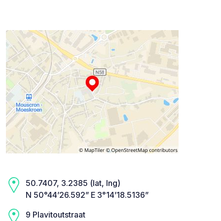
50.7407, 3.2385 (lat, lng)
N 50°44’26.592” E 3°14’18.5136”
9 Plavitoutstraat