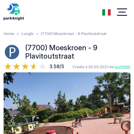
Home
Luoghi
(7700) Moeskroen - 9 Plavitoutstraat
(7700) Moeskroen - 9
Plavitoutstraat
3.58/5
Creato il 20.05.2021 da
toot1990