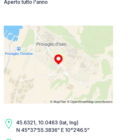
Aperto tutto l'anno
45.6321, 10.0463 (lat, lng)
N 45°37’55.3836” E 10°2’46.5”