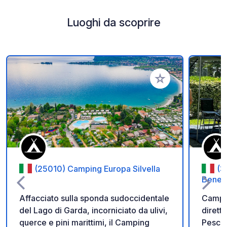
Luoghi da scoprire
Aggiungi ai tuoi pref
(25010) Camping Europa Silvella
(3
Benede
Affacciato sulla sponda sudoccidentale
Campin
del Lago di Garda, incorniciato da ulivi,
dirett
querce e pini marittimi, il Camping
Peschi