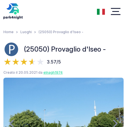
Home
Luoghi
(25050) Provaglio d'Iseo -
(25050) Provaglio d'Iseo -
3.57/5
Creato il 20.05.2021 da
elnagh1974