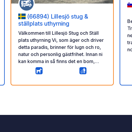
(66894) Lillesjö stug &
Be
ställplats uthyrning
Tr
Välkommen till Lillesjö Stug och Ställ
ne
plats uthyrning Vi, som äger och driver
tr
detta paradis, brinner för lugn och ro,
no
natur och personlig gästfrihet. Innan ni
im
kan komma in så finns det en bom,
vi
scanna Qr koden så när ni har betalt så
sp
får ni koden till bommen och kan köra
di
o
azione
in. Glöm inte att låsa bommen efter er.
po
10
0
★
Då vi vill att det ska vara en lugn och
tra
Foto
Commento
Valutazione
säker plats att vara på. Platserna 1–6
ne
ligger precis intill varandra, följt av en
24
något större tonhöjd 7 och sedan en
fr
större tonhöjd 8. Alla planer har utsikt
fo
över sjön. Det finns ingen elektricitet
uo