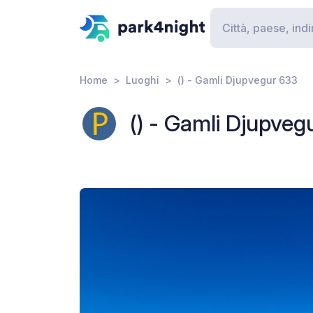
Home
Luoghi
() - Gamli Djupvegur 633
() - Gamli Djupveg