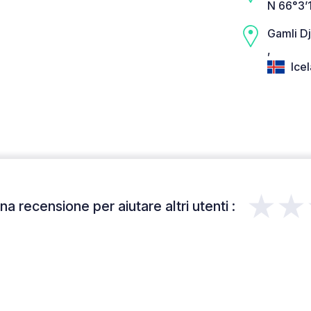
N 66°3’
Gamli D
,
Ice
★★
a recensione per aiutare altri utenti :