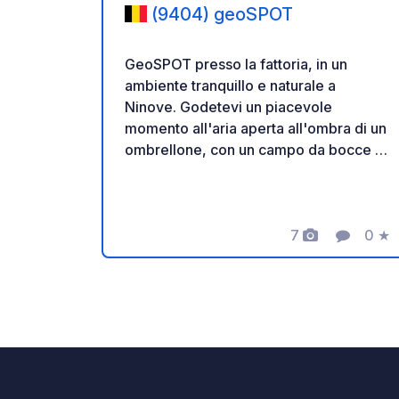
(9404) geoSPOT
GeoSPOT presso la fattoria, in un
ambiente tranquillo e naturale a
Ninove. Godetevi un piacevole
momento all'aria aperta all'ombra di un
ombrellone, con un campo da bocce e
giri in pony per i bambini. Un luogo
ideale per una pausa rilassante. Grazie
al proprietario per aver condiviso
questo geoSPOT! :) Promemoria : -
7
0
★
Foto
Comment
Valut
Ricordarsi di registrare il codice
GeoSpot all'arrivo - Il mio veicolo è
attrezzato di servizi igienici - ⚠️ Niente
fiochi o barbecue - Donazione gratuita
e senza commissione per il
proprietario. - Paypal
https://www.paypal.com/paypalme/Ti