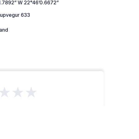
1.7892” W 22°46’0.6672”
jupvegur 633
land
★★★