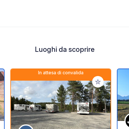
Luoghi da scoprire
In attesa di convalida
i ai tuoi preferiti
Aggiungi ai tuoi p