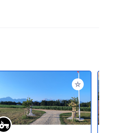
referiti
Aggiungi ai tuoi preferiti