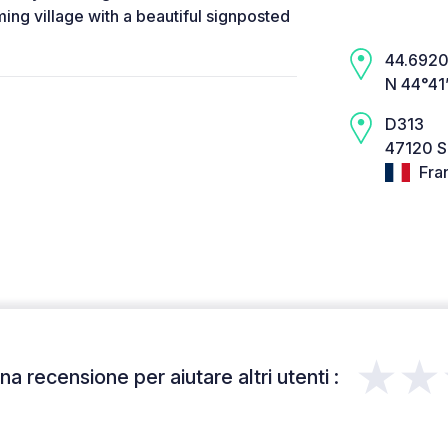
ng village with a beautiful signposted
44.6920,
N 44°41
D313
47120 S
Fra
★★
a recensione per aiutare altri utenti :