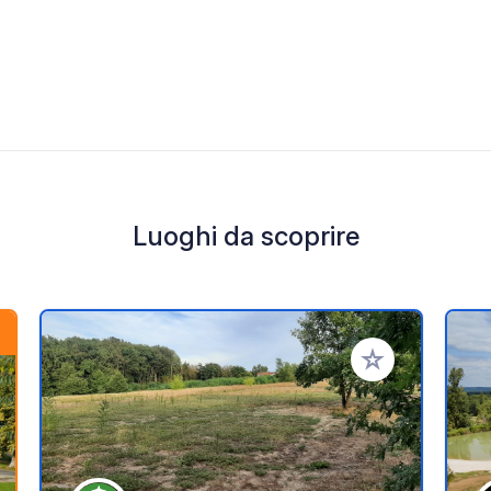
Luoghi da scoprire
i ai tuoi preferiti
Aggiungi ai tuoi p