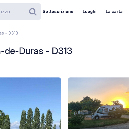
Sottoscrizione
Luoghi
La carta
Ricerca
as - D313
n-de-Duras - D313