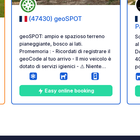
(47430) geoSPOT
P
geoSPOT: ampio e spazioso terreno
So
pianeggiante, bosco ai lati.
al
Promemoria : - Ricordati di registrare il
Do
geoCode al tuo arrivo - Il mio veicolo è
40
dotato di servizi igienici - ⚠️ Niente
po
fuoco né barbecue! - Donazione libera
ch
e senza commissioni per il proprietario
pa
- https://geospot.app/en
Easy online booking
5
4
4.5
★
Foto
Commenti
Valutazione
zione