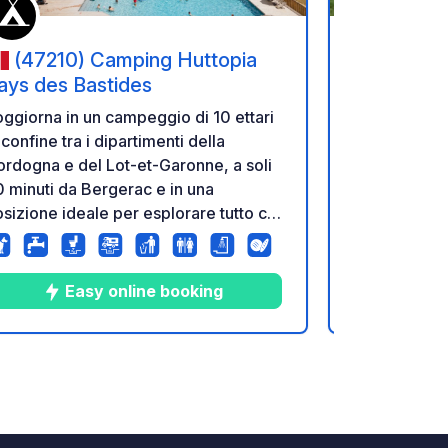
(47210) Camping Huttopia
(33350
ays des Bastides
Sens
ggiorna in un campeggio di 10 ettari
A peaceful s
 confine tra i dipartimenti della
the Dordogne! Are you looking
rdogna e del Lot-et-Garonne, a soli
quiet place 
 minuti da Bergerac e in una
currently aff
sizione ideale per esplorare tutto ciò
Arcachon Ba
e la regione ha da offrire e godersi la
located in B
ce e la tranquillità del luogo.
gateway to 
minutes from
Easy online booking
location is f
our establi
accessible a
10
7
4.4
★
Foto
Commenti
Valutazione
rooftop terr
the swimmin
pétanque cou