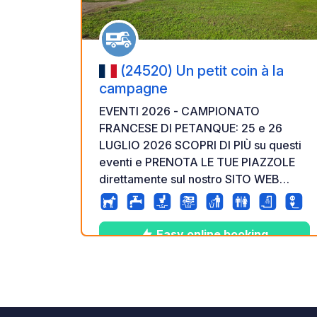
(24520) Un petit coin à la
campagne
EVENTI 2026 - CAMPIONATO
FRANCESE DI PETANQUE: 25 e 26
LUGLIO 2026 SCOPRI DI PIÙ su questi
eventi e PRENOTA LE TUE PIAZZOLE
direttamente sul nostro SITO WEB
Appena fuori Bergerac, in direzione di
Sarlat, una zona tranquilla e sicura su
terreno privato. Facile accesso e
Easy online booking
superficie stabilizzata Zona
ombreggiata Situato in un'antica casa
colonica risalente al 1850 Il campeggio
10
22
4.8
★
Foto
Commenti
Valuta
si sta rinnovando in questa stagione:
Sono state create nuove piazzole con