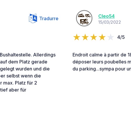
Cleo54
Tradurre
15/03/2022
4/5
/Bushaltestelle. Allerdings
Endroit calme à partir de 
a auf dem Platz gerade
déposer leurs poubelles mé
ngelegt wurden und die
du parking...sympa pour un
ber selbst wenn die
 max. Platz für 2
ief aber für