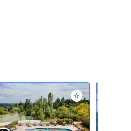
referiti
Aggiungi ai tuoi preferiti