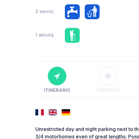
2 servizi
1 attività
ITINERARIO
PREFERITI
Unrestricted day and night parking next to t
3/4 motorhomes even of great lengths. Possib