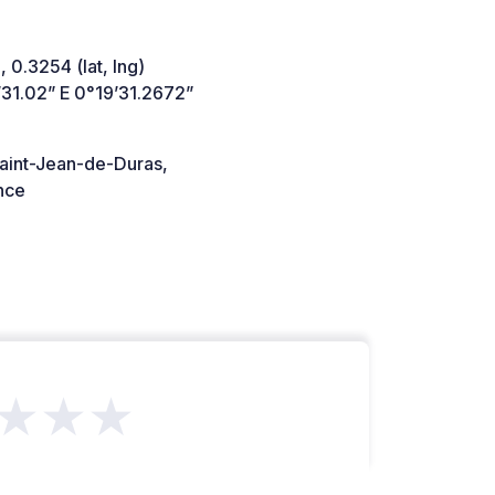
 0.3254 (lat, lng)
’31.02” E 0°19’31.2672”
aint-Jean-de-Duras,
nce
★★★