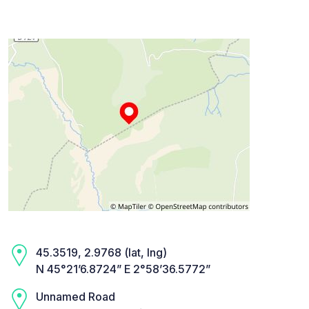
45.3519, 2.9768 (lat, lng)
N 45°21’6.8724” E 2°58’36.5772”
Unnamed Road