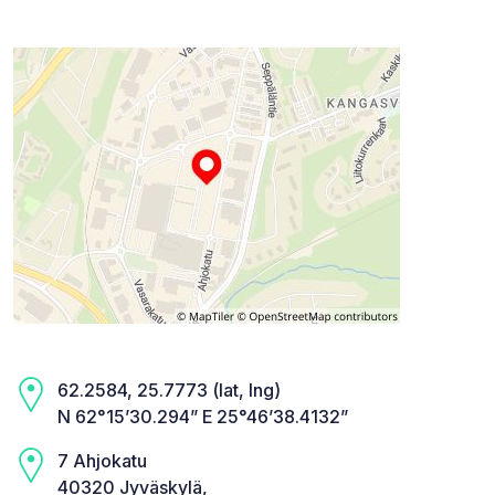
62.2584, 25.7773 (lat, lng)
N 62°15’30.294” E 25°46’38.4132”
7 Ahjokatu
40320 Jyväskylä,