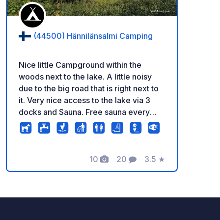
(44500) Hännilänsalmi Camping
Nice little Campground within the
woods next to the lake. A little noisy
due to the big road that is right next to
it. Very nice access to the lake via 3
docks and Sauna. Free sauna every
day from 17.00 to 19.00.
10
20
3.5
★
Foto
Commenti
Valutazione