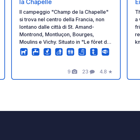
la Chapelle
E
Il campeggio "Champ de la Chapelle"
Th
si trova nel centro della Francia, non
a 
lontano dalle città di St. Amand-
frien
Montrond, Montluçon, Bourges,
re
Moulins e Vichy. Situato in "Le fôret de
km
Tronçais", una delle foreste di querce
na
più belle d'Europa, offre un soggiorno
we
meraviglioso per chiunque ami lo sport,
ta
9
23
4.8
★
la natura e la cultura. Ci sono 60
ne
tazione
Foto
Commenti
Valutazione
piazzole a tre stelle con allacciamenti
ru
elettrici e punti di acqua. Per le tende è
anche possibile campeggiare nel
campo libero. Sentiti libero nella natura
selvaggia, al sole o sotto un albero, in
un angolo remoto o vicino ai servizi.