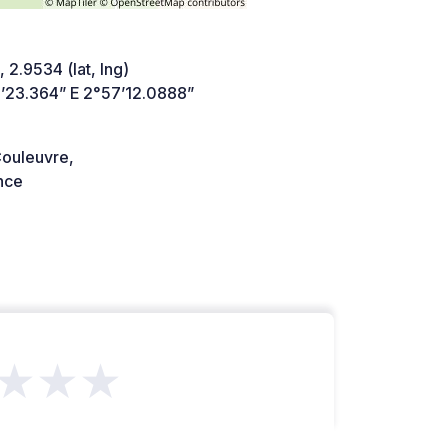
 2.9534 (lat, lng)
’23.364” E 2°57’12.0888”
ouleuvre,
nce
★★★