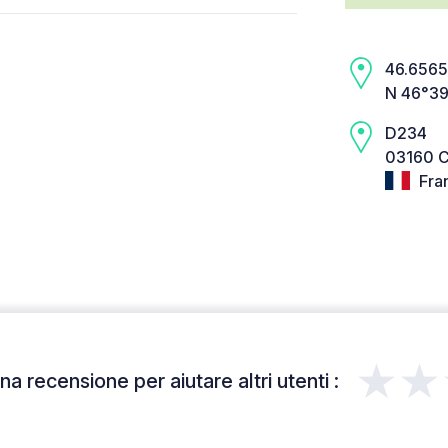
46.6565,
N 46°39
D234
03160 C
Fra
★★
a recensione per aiutare altri utenti :