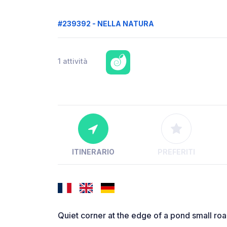
#239392 - NELLA NATURA
1 attività
ITINERARIO
PREFERITI
Quiet corner at the edge of a pond small roads 