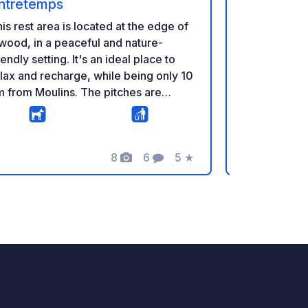
ntretemps
de Never
is rest area is located at the edge of
Camping de
wood, in a peaceful and nature-
sulle rive de
dly setting. It's an ideal place to
storico. Dot
lax and recharge, while being only 10
patrimonio s
 from Moulins. The pitches are
anche per le 
turally shaded, and pets are
Situato sull
lcome. A parking area with picnic
sulla famosa
bles and rubbish bins is available. 5G
questo camp
E
8
6
5
★
twork coverage is provided. The site
per i pescat
Foto
Commenti
Valutazione
les are posted at the entrance.
ambiente natu
vicinanza al 