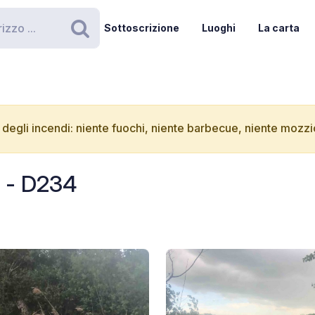
Sottoscrizione
Luoghi
La carta
Ricerca
degli incendi: niente fuochi, niente barbecue, niente mozzic
e - D234