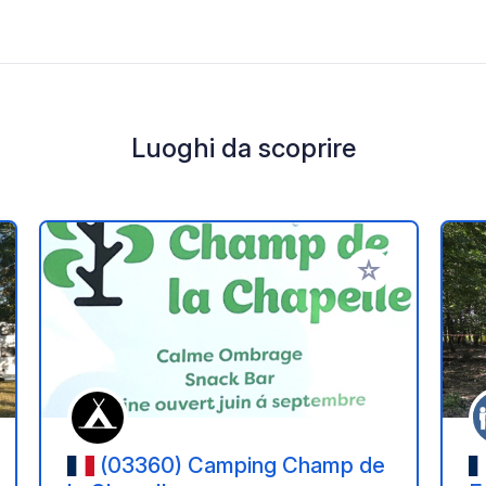
Luoghi da scoprire
i ai tuoi preferiti
Aggiungi ai tuoi p
(03360) Camping Champ de