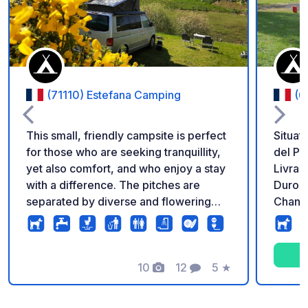
(71110) Estefana Camping
(6
This small, friendly campsite is perfect
Situat
for those who are seeking tranquillity,
del Pa
yet also comfort, and who enjoy a stay
Livrad
with a difference. The pitches are
Duroll
separated by diverse and flowering
Chante
plants and overlook the sheep
per va
meadow. The sanitary facilities are
aperta
spacious and clean, with private sinks
immers
and walk-in showers. There's a
10
12
5
★
forest
Foto
Commenti
Valutazione
covered area with picnic tables where
grande
you can sit, and in the summer months,
Trover