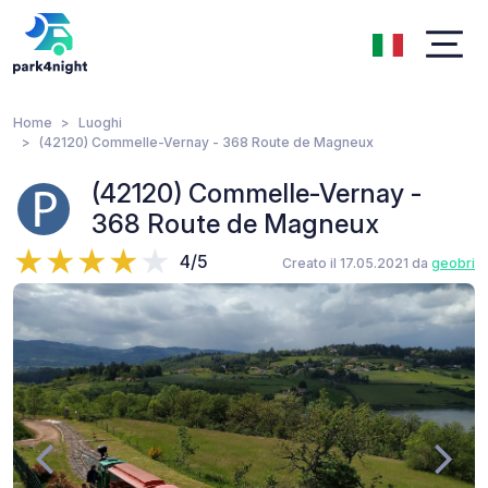
Home
Luoghi
(42120) Commelle-Vernay - 368 Route de Magneux
(42120) Commelle-Vernay -
368 Route de Magneux
4/5
Creato il 17.05.2021 da
geobri