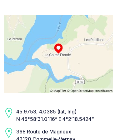
45.9753, 4.0385 (lat, lng)
N 45°58’31.0116” E 4°2’18.5424”
368 Route de Magneux
42120 Commelle-Vernay,