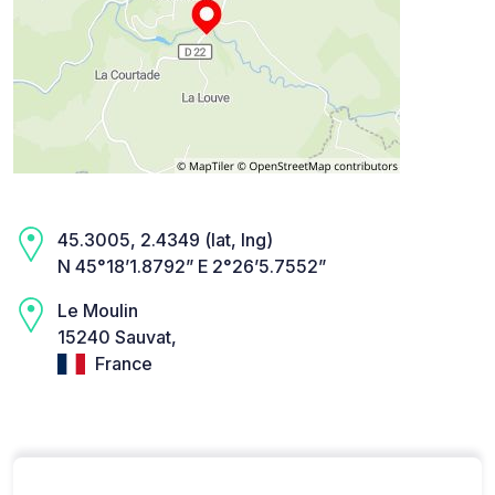
45.3005, 2.4349 (lat, lng)
N 45°18’1.8792” E 2°26’5.7552”
Le Moulin
15240 Sauvat,
France