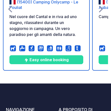
(15400) Camping Onlycamp - Le
(1
Pouliat
Aubaz
Nel cuore del Cantal e in riva ad uno
Campi
stagno, rilassatevi durante un
soggiorno in campagna. Un vero
paradiso per gli amanti della natura.
Easy online booking
4
17
4.4
★
Foto
Commenti
Valutazione
NAVIGAZIONE
A PROPOSITO DI