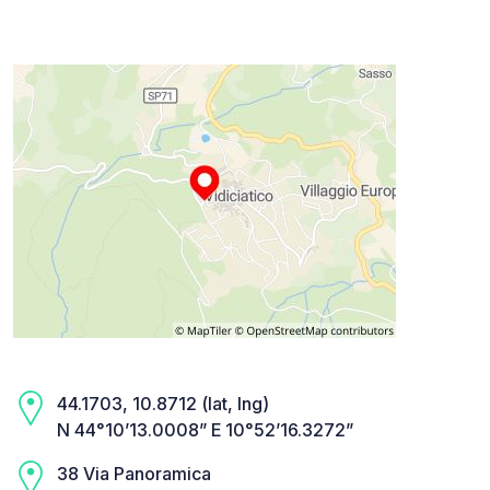
44.1703, 10.8712 (lat, lng)
N 44°10’13.0008” E 10°52’16.3272”
38 Via Panoramica