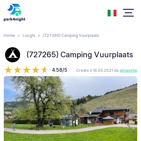
Home
Luoghi
(727265) Camping Vuurplaats
(727265) Camping Vuurplaats
4.58/5
Creato il 16.05.2021 da
alinaxinte