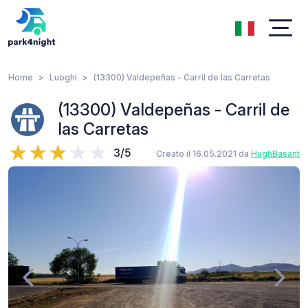
Home
Luoghi
(13300) Valdepeñas - Carril de las Carretas
(13300) Valdepeñas - Carril de
las Carretas
3/5
Creato il 16.05.2021 da
HughBasant