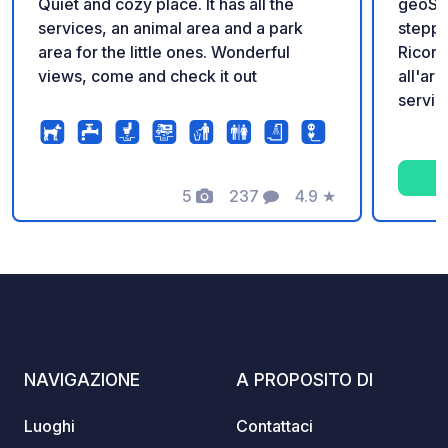
Quiet and cozy place. It has all the
geoSPO
services, an animal area and a park
steppa anda
area for the little ones. Wonderful
Ricord
views, come and check it out
all'arr
serviz
fuochi
senza 
Paypal
5
237
4.9
★
https
Foto
Commenti
Valutazione
heder?
https:
NAVIGAZIONE
A PROPOSITO DI
Luoghi
Contattaci