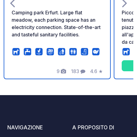
Camping park Erfurt. Large flat
Piccol
meadow, each parking space has an
tenuto
electricity connection. State-of-the-art
piazzol
and tasteful sanitary facilities.
all'ap
da cam
panini in loco. Ve
pulizi
9
183
4.6
★
Foto
Commenti
Valutazione
NAVIGAZIONE
A PROPOSITO DI