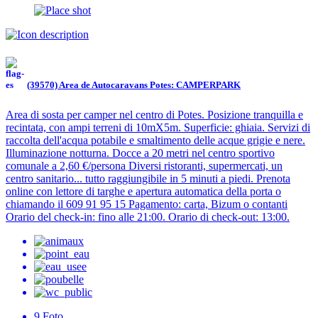
(39570) Area de Autocaravans Potes: CAMPERPARK
Area di sosta per camper nel centro di Potes. Posizione tranquilla e
recintata, con ampi terreni di 10mX5m. Superficie: ghiaia. Servizi di
raccolta dell'acqua potabile e smaltimento delle acque grigie e nere.
Illuminazione notturna. Docce a 20 metri nel centro sportivo
comunale a 2,60 €/persona Diversi ristoranti, supermercati, un
centro sanitario... tutto raggiungibile in 5 minuti a piedi. Prenota
online con lettore di targhe e apertura automatica della porta o
chiamando il 609 91 95 15 Pagamento: carta, Bizum o contanti
Orario del check-in: fino alle 21:00. Orario di check-out: 13:00.
9
Foto