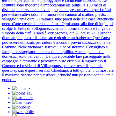
terreno è perfettamente pianeggiante e facilmente accessibile. Le
strutture sono moderne e impeccabilmente pulite. A 100 metri di
distanza, in direzione del villaggio, sono presenti cestini per i rifiuti,
per evitare cattivi odori e il rumore dei camion al mattino presto. Il
villaggio vanta oltre 50 murales sulle pareti delle sue case, autentiche
opere d'arte create da artisti di fama. Ogni anno, alla fine di luglio, si
svolge la Festa di Pollogomez, che dà il nome alla zona e funge da
simbolo della città. L'area è videosorvegliata 24 ore su 24. Dispone
di un ampio prato adiacente, aree picnic e un barbecue. Quest'area
può essere utilizzata per raduni e incontri, previa autorizzazione del
Comune. Nelle vicinanze si trova un bar-ristorante. Consigliato a
famiglie e viaggiatori in cerca di tranquillità. Anche gli animali
domestici sono benvenuti. Da qui è possibile fare passeggiate nella
campagna circostante e percorrere piste ciclabili. Ringraziamo il
Comune e i residenti di Villangómez per aver reso disponibile
questo spazio e questi servizi. Chiediamo a tutti gli utenti di mostrare
il massimo rispetto per quest'area, affinché tutti possano continuare a
goderne.