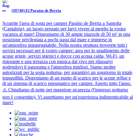
(39740) El Paraíso de Berria
Scoprite l'area di sosta per camper Paraíso de Berria a Santoña
(Cantabria), un luogo pensato per farvi vivere al meglio la vostra
vacanza al mare! Disponiamo di 30 ampie piazzole di 50 m² in una
posizione privilegiata a pochi passi dal mare e immerse in
un'atmosfera impareggiabile. Nella nostra struttura troverete tutti i
servizi necessari per il vostro camper: area per lo smaltimento delle
acque grigie, servizi igienici e docce con acqua calda, Wi-Fi, un
ristorante e una terrazza con musica dal vivo per rilassarvi
godendovi il panorama e l'atmosfera migliori. Siamo inoltre
autorizzati per la sosta notturna, per garantirvi un soggiorno in totale
tranquillità. Disponiamo di un punto di scarico per le acque reflue e
di un sistema di scarico pneumatico per camper. Aperto tutto l'anno.
⚠️ Chiudiamo di notte per maggiore sicurezza (l'ingresso notturno
non è consentito). Vi aspettiamo per un'esperienza indimenticabile al
mare!