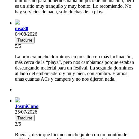
último sitio para ponernos había un poco de inclinación, pero
es un sitio muy tranquilo y muy bonito. Lo recomiendo. No
hay servicios de nada, solo duchas de la playa.
msa80
04/08/2026
Tradurre
5/5
La primera noche dormimos en un sitio con más inclinación,
más cerca de la “playa”, pero nos cambiamos porque estaban
descargando material para un festival. La segunda dormimos
al lado del embarcadero y muy bien, con sombra. Éramos
unas cuantas ACs y campers y no nos dijeron nada.
JosmiCano
25/07/2026
Tradurre
3/5
Buenas, decir que hicimos noche junto con un montón de