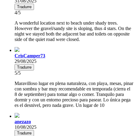
31/08/2025
Tradurre
4/5
A wonderful location next to beach under shady trees.
However the gravel/sandy site is sloping, thus 4 stars. On the
night we stayed both the adjacent bar and toilets on opposite
side of the quiet road were closed.
CrisCamper73
29/08/2025
Tradurre
5/5
Maravilloso lugar en plena naturaleza, con playa, mesas, pinar
con sombra y bar muy recomendable en temporada (cierra el
8 de septiembre) para tomar algo o comer. Tranquilo para
dormir y con un entorno precioso para pasear. Lo única pega
es el desnivel, pero nada grave. Un lugar de 10
anezazo
10/08/2025
Tradurre