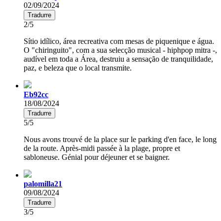
02/09/2024
Tradurre
2/5
Sítio idílico, área recreativa com mesas de piquenique e água.
O "chiringuito", com a sua selecção musical - hiphpop mitra -,
audível em toda a Área, destruiu a sensação de tranquilidade,
paz, e beleza que o local transmite.
Eb92cc
18/08/2024
Tradurre
5/5
Nous avons trouvé de la place sur le parking d'en face, le long
de la route. Après-midi passée à la plage, propre et
sabloneuse. Génial pour déjeuner et se baigner.
palomilla21
09/08/2024
Tradurre
3/5