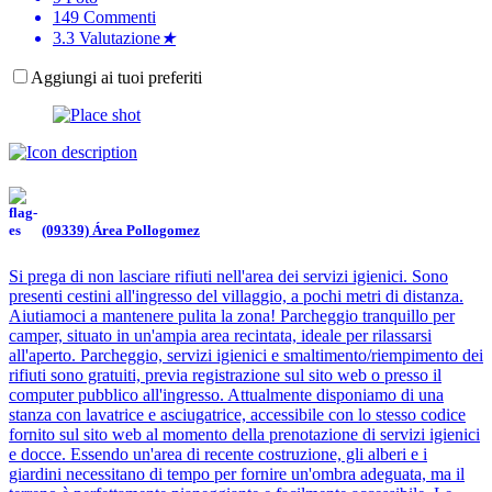
149
Commenti
3.3
Valutazione
★
Aggiungi ai tuoi preferiti
(09339) Área Pollogomez
Si prega di non lasciare rifiuti nell'area dei servizi igienici. Sono
presenti cestini all'ingresso del villaggio, a pochi metri di distanza.
Aiutiamoci a mantenere pulita la zona! Parcheggio tranquillo per
camper, situato in un'ampia area recintata, ideale per rilassarsi
all'aperto. Parcheggio, servizi igienici e smaltimento/riempimento dei
rifiuti sono gratuiti, previa registrazione sul sito web o presso il
computer pubblico all'ingresso. Attualmente disponiamo di una
stanza con lavatrice e asciugatrice, accessibile con lo stesso codice
fornito sul sito web al momento della prenotazione di servizi igienici
e docce. Essendo un'area di recente costruzione, gli alberi e i
giardini necessitano di tempo per fornire un'ombra adeguata, ma il