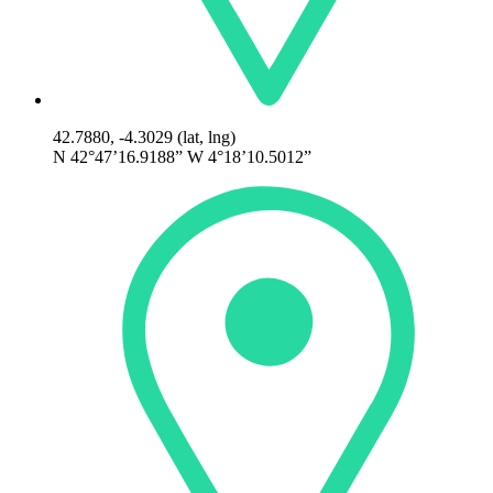
42.7880, -4.3029 (lat, lng)
N 42°47’16.9188” W 4°18’10.5012”