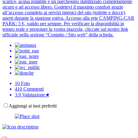
scarico, acqua potabile e un parcheggio stabilizzato completamente
sicuro e ad accesso libero. Godetevi il massimo comfort grazie
all’accesso completo ai servizi igienici del sito (toilette e docce),
aperti durante la stagione estiva. Accesso alla rete CAMPING-CAR
PARK: 5 €, valido per sempre. Per verificare la disponibilità in
tempo reale e prenotare la vostra piazzola, cliccate sul nostro link
ufficiale nella sezione “Contatto / Sito web” della scheda.
10
Foto
410
Commenti
3.9
Valutazione
★
Aggiungi ai tuoi preferiti