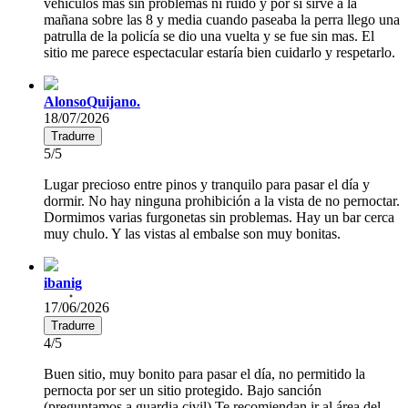
vehículos mas sin problemas ni ruido y por si sirve a la
mañana sobre las 8 y media cuando paseaba la perra llego una
patrulla de la policía se dio una vuelta y se fue sin mas. El
sitio me parece espectacular estaría bien cuidarlo y respetarlo.
AlonsoQuijano.
18/07/2026
Tradurre
5/5
Lugar precioso entre pinos y tranquilo para pasar el día y
dormir. No hay ninguna prohibición a la vista de no pernoctar.
Dormimos varias furgonetas sin problemas. Hay un bar cerca
muy chulo. Y las vistas al embalse son muy bonitas.
ibanig
17/06/2026
Tradurre
4/5
Buen sitio, muy bonito para pasar el día, no permitido la
pernocta por ser un sitio protegido. Bajo sanción
(preguntamos a guardia civil) Te recomiendan ir al área del