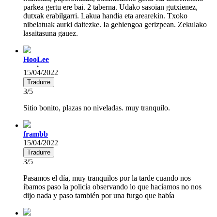
parkea gertu ere bai. 2 taberna. Udako sasoian gutxienez,
dutxak erabilgarri. Lakua handia eta arearekin. Txoko
nibelatuak aurki daitezke. Ia gehiengoa gerizpean. Zekulako
lasaitasuna gauez.
HooLee
15/04/2022
Tradurre
3/5
Sitio bonito, plazas no niveladas. muy tranquilo.
frambb
15/04/2022
Tradurre
3/5
Pasamos el día, muy tranquilos por la tarde cuando nos
íbamos paso la policía observando lo que hacíamos no nos
dijo nada y paso también por una furgo que había