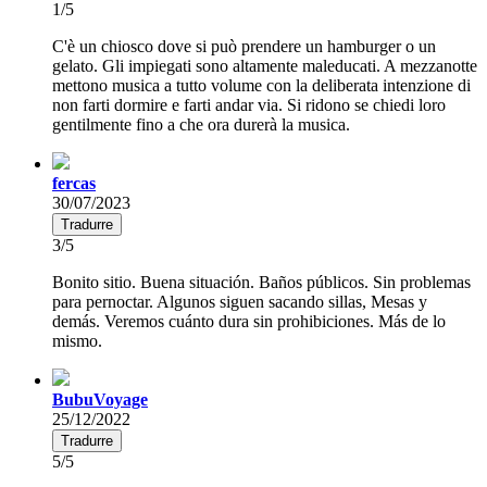
1/5
C'è un chiosco dove si può prendere un hamburger o un
gelato. Gli impiegati sono altamente maleducati. A mezzanotte
mettono musica a tutto volume con la deliberata intenzione di
non farti dormire e farti andar via. Si ridono se chiedi loro
gentilmente fino a che ora durerà la musica.
fercas
30/07/2023
Tradurre
3/5
Bonito sitio. Buena situación. Baños públicos. Sin problemas
para pernoctar. Algunos siguen sacando sillas, Mesas y
demás. Veremos cuánto dura sin prohibiciones. Más de lo
mismo.
BubuVoyage
25/12/2022
Tradurre
5/5