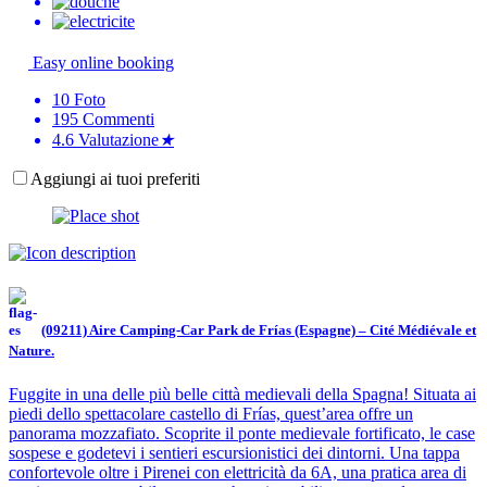
Easy online booking
10
Foto
195
Commenti
4.6
Valutazione
★
Aggiungi ai tuoi preferiti
(09211) Aire Camping-Car Park de Frías (Espagne) – Cité Médiévale et
Nature.
Fuggite in una delle più belle città medievali della Spagna! Situata ai
piedi dello spettacolare castello di Frías, quest’area offre un
panorama mozzafiato. Scoprite il ponte medievale fortificato, le case
sospese e godetevi i sentieri escursionistici dei dintorni. Una tappa
confortevole oltre i Pirenei con elettricità da 6A, una pratica area di