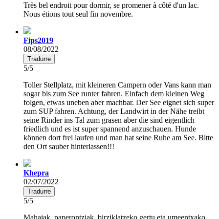
Très bel endroit pour dormir, se promener à côté d'un lac.
Nous étions tout seul fin novembre.
Fips2019
08/08/2022
Tradurre
5/5
Toller Stellplatz, mit kleineren Campern oder Vans kann man
sogar bis zum See runter fahren. Einfach dem kleinen Weg
folgen, etwas uneben aber machbar. Der See eignet sich super
zum SUP fahren. Achtung, der Landwirt in der Nähe treibt
seine Rinder ins Tal zum grasen aber die sind eigentlich
friedlich und es ist super spannend anzuschauen. Hunde
können dort frei laufen und man hat seine Ruhe am See. Bitte
den Ort sauber hinterlassen!!!
Khepra
02/07/2022
Tradurre
5/5
Mahaiak, paperontziak, birziklatzeko gertu eta umeentxako