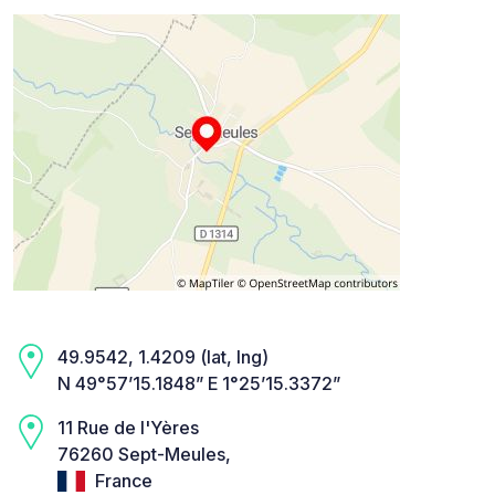
49.9542, 1.4209 (lat, lng)
N 49°57’15.1848” E 1°25’15.3372”
11 Rue de l'Yères
76260 Sept-Meules,
France