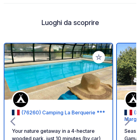
Luoghi da scoprire
Aggiungi ai tuoi pref
(76260) Camping La Berquerie ***
(8
Margue
Your nature getaway in a 4-hectare
Seaso
wooded park, just 10 minutes (by car)
Gamac