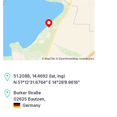
51.2088, 14.4692 (lat, lng)
N 51°12’31.6764” E 14°28’8.9616”
Burker Straße
02625 Bautzen,
Germany