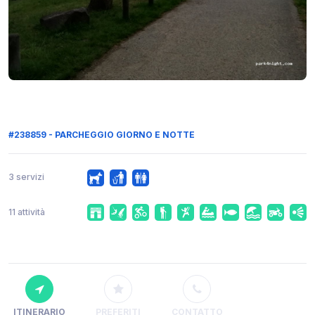
#238859 - PARCHEGGIO GIORNO E NOTTE
3 servizi
11 attività
ITINERARIO
PREFERITI
CONTATTO