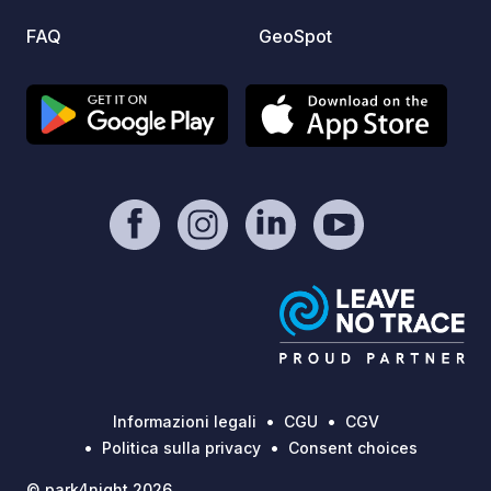
place 
FAQ
GeoSpot
garden
night 
Informazioni legali
CGU
CGV
Politica sulla privacy
Consent choices
© park4night 2026