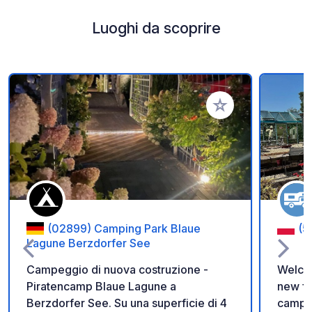
Luoghi da scoprire
Aggiungi ai tuoi pref
(02899) Camping Park Blaue
(5
Lagune Berzdorfer See
Campeggio di nuova costruzione -
Welco
Piratencamp Blaue Lagune a
new fa
Berzdorfer See. Su una superficie di 4
camper