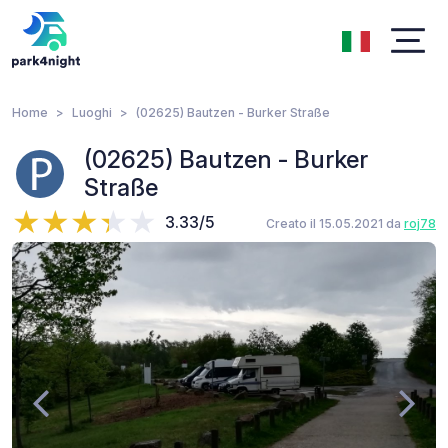
Home
Luoghi
(02625) Bautzen - Burker Straße
(02625) Bautzen - Burker
Straße
3.33/5
Creato il 15.05.2021 da
roj78