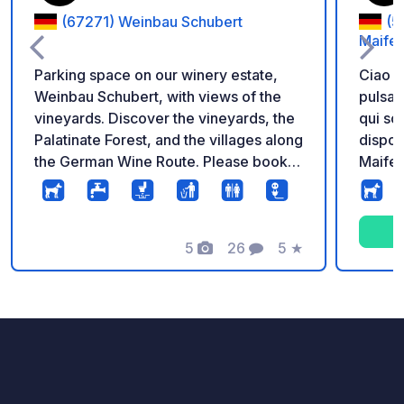
(67271) Weinbau Schubert
(5
Maifel
Parking space on our winery estate,
Ciao c
Weinbau Schubert, with views of the
pulsan
vineyards. Discover the vineyards, the
qui so
Palatinate Forest, and the villages along
disponibilità. Gra
the German Wine Route. Please book in
Maifeld
advance to check availability.
Mörz. 
alleva
gallin
5
26
5
★
suffic
Foto
Commenti
Valutazione
vicino
all'Eifel. Vi offriamo 2 bagni r
comple
fresca 
uova f
possono
i benve