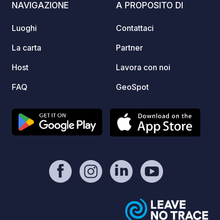
NAVIGAZIONE
A PROPOSITO DI
dispon
sito w
Luoghi
Contattaci
Potete
prenot
La carta
Partner
è anco
Host
Lavora con noi
trovar
sapere
FAQ
GeoSpot
senza conta
Utilizz
nell'a
nostro
l'indir