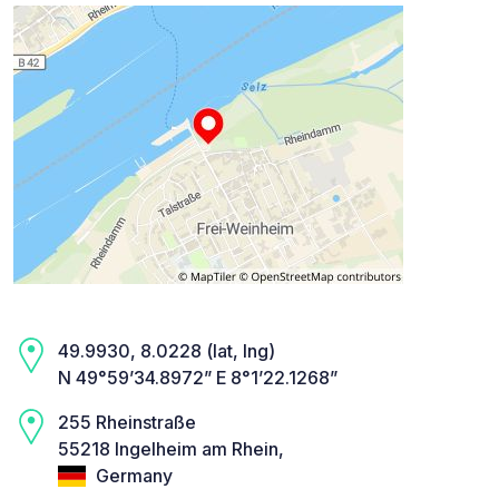
49.9930, 8.0228 (lat, lng)
N 49°59’34.8972” E 8°1’22.1268”
255 Rheinstraße
55218 Ingelheim am Rhein,
Germany