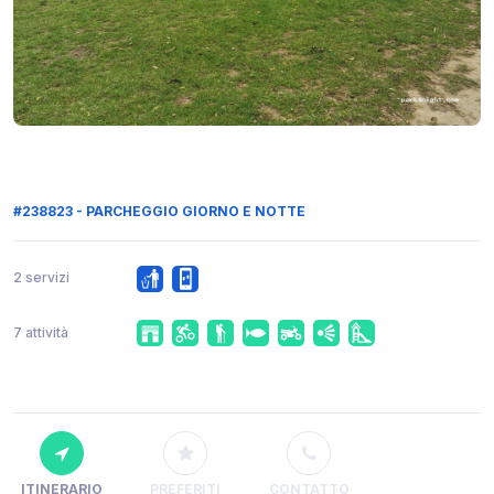
#238823 - PARCHEGGIO GIORNO E NOTTE
2 servizi
7 attività
ITINERARIO
PREFERITI
CONTATTO