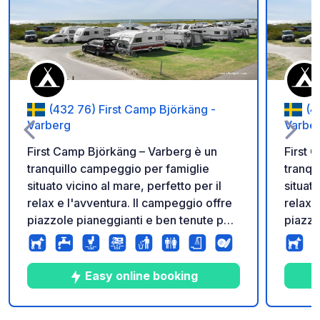
Aggiungi ai tuoi pref
(432 76) First Camp Björkäng -
(4
Varberg
Varbe
First Camp Björkäng – Varberg è un
First 
tranquillo campeggio per famiglie
tranqu
situato vicino al mare, perfetto per il
situato
relax e l'avventura. Il campeggio offre
relax 
piazzole pianeggianti e ben tenute per
piazzo
camper, roulotte e tende, nonché la
camper
vicinanza alla lunga spiaggia sabbiosa
vicina
di Björkäng. Sul posto troverete
di Björkäng. Sul 
Easy online booking
strutture moderne con servizi igienici,
strutt
docce (anche accessibili ai disabili),
docce 