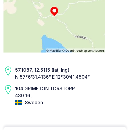
57.1087, 12.5115 (lat, lng)
N 57°6’31.4136” E 12°30’41.4504”
104 GRIMETON TORSTORP
430 16 ,
Sweden