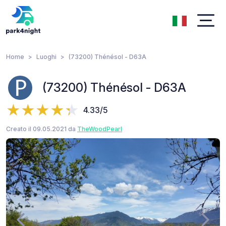
Home
Luoghi
(73200) Thénésol - D63A
(73200) Thénésol - D63A
4.33/5
Creato il 09.05.2021 da
TheWoodPearl