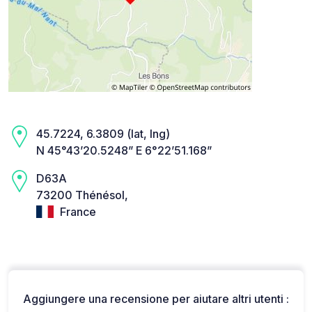
45.7224, 6.3809 (lat, lng)
N 45°43’20.5248” E 6°22’51.168”
D63A
73200 Thénésol,
France
Aggiungere una recensione per aiutare altri utenti :