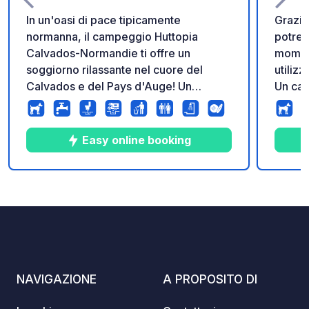
In un'oasi di pace tipicamente
Grazie
normanna, il campeggio Huttopia
potret
Calvados-Normandie ti offre un
moment
soggiorno rilassante nel cuore del
utilizz
Calvados e del Pays d'Auge! Un
Un cam
campeggio completamente rinnovato
numero
con piscina riscaldata e coperta, attività
Quest
per bambini e adulti in estate, pizza-
Norman
Easy online booking
grill e bar in loco.
beness
posizi
spiagg
10
20
4.4
★
Foto
Commenti
Valutazione
Nature
della 
per le
NAVIGAZIONE
A PROPOSITO DI