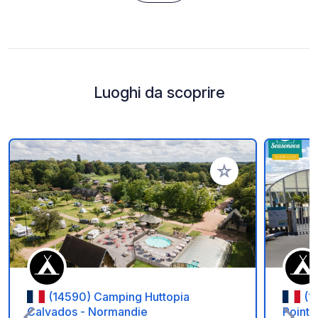
Luoghi da scoprire
Aggiungi ai tuoi pref
(14590) Camping Huttopia
(1
Calvados - Normandie
Point 