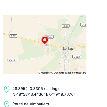
48.8954, 0.3305 (lat, lng)
N 48°53’43.4436” E 0°19’49.7676”
Route de Vimoutiers