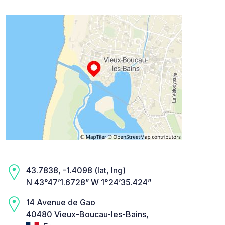
43.7838, -1.4098 (lat, lng)
N 43°47’1.6728” W 1°24’35.424”
14 Avenue de Gao
40480 Vieux-Boucau-les-Bains,