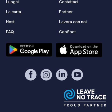
Luoghi
Contattaci
reale e prenotare la tua piazzola, clicca
la tua 
sul link ufficiale nella sezione “Contatto
nella 
La carta
Partner
/ Sito web” della scheda!
della 
Host
Lavora con noi
FAQ
GeoSpot