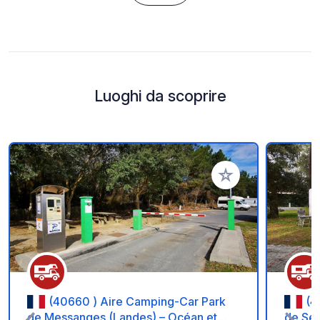
Luoghi da scoprire
Aggiungi ai tuoi pref
(40660 ) Aire Camping-Car Park
(4
de Messanges (Landes) – Océan et
de Sei