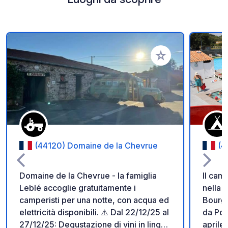
Aggiungi ai tuoi pref
(44120) Domaine de la Chevrue
(4
Domaine de la Chevrue - la famiglia
Il cam
Leblé accoglie gratuitamente i
nella 
camperisti per una notte, con acqua ed
Bourgn
elettricità disponibili. ⚠️ Dal 22/12/25 al
da Por
27/12/25: Degustazione di vini in lingua
aprile