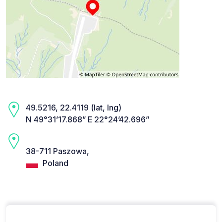
49.5216, 22.4119 (lat, lng)
N 49°31’17.868” E 22°24’42.696”
38-711 Paszowa,
Poland