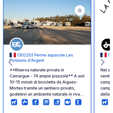
Aggiungi ai tuoi pref
(30220) Ferme aquacole Les
(1
Poissons d'Argent
**Riserva naturale privata in
Nel cuo
Camargue - 74 ampie piazzole** A soli
venite
10-15 minuti di bicicletta da Aigues-
camper
Mortes tramite un sentiero privato,
campeg
godetevi un ambiente naturale in riva
della f
agli stagni, lontano da parcheggi in
animali. Da giugno a settem
cemento e piazzole anguste. -
nostro
Comode piazzole di 12 m x 5,5 m,
offrirv