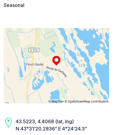
Seasonal
43.5223, 4.4068 (lat, lng)
N 43°31’20.2836” E 4°24’24.3”