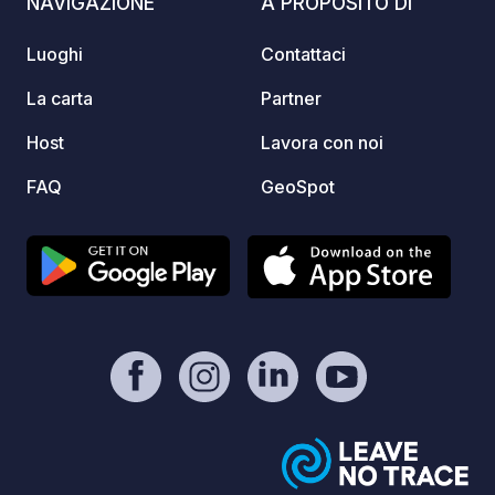
NAVIGAZIONE
A PROPOSITO DI
link ufficiale nella sezione “Contatto /
Sito web” della scheda.
Luoghi
Contattaci
La carta
Partner
Host
Lavora con noi
FAQ
GeoSpot