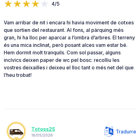
4/5
Vam arribar de nit i encara hi havia moviment de cotxes
que sortien del restaurant. Al fons, al pàrquing més
gran, hi ha lloc per aparcar a l’ombra d’arbres. El terreny
és una mica inclinat, però posant alces vam estar bé.
Hem dormit molt tranquils. Com sol passar, alguns
incívics deixen paper de wc pel bosc: recolliu les
vostres deixailles i deixeu el lloc tant o més net del que
l’heu trobat!
Totoss25
Tradurre
16/05/2026