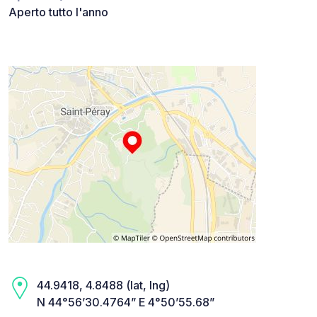
Aperto tutto l'anno
44.9418, 4.8488 (lat, lng)
N 44°56’30.4764” E 4°50’55.68”