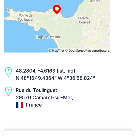
48.2804, -4.6163 (lat, lng)
N 48°16’49.4364” W 4°36’58.824”
Rue du Toulinguet
29570 Camaret-sur-Mer,
France