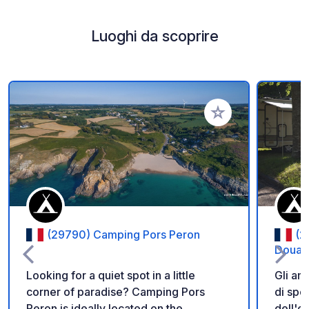
Luoghi da scoprire
Aggiungi ai tuoi pref
(29790) Camping Pors Peron
(2
Douar
Looking for a quiet spot in a little
Gli ama
corner of paradise? Camping Pors
di spor
Peron is ideally located on the
dell'o