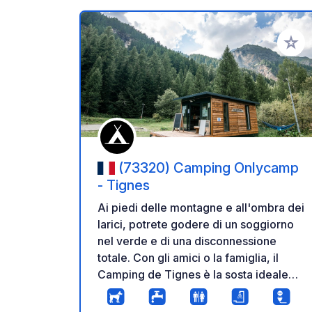
Aggiung
(73320) Camping Onlycamp
- Tignes
Ai piedi delle montagne e all'ombra dei
larici, potrete godere di un soggiorno
nel verde e di una disconnessione
totale. Con gli amici o la famiglia, il
Camping de Tignes è la sosta ideale
che vi permetterà di esplorare i
numerosi sentieri escursionistici e