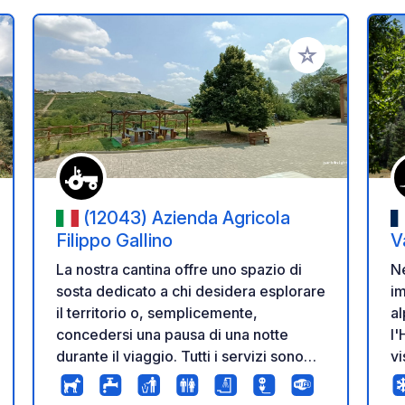
i ai tuoi preferiti
Aggiungi ai tuoi p
(12043) Azienda Agricola
Filippo Gallino
V
La nostra cantina offre uno spazio di
Ne
sosta dedicato a chi desidera esplorare
im
il territorio o, semplicemente,
al
concedersi una pausa di una notte
l'
durante il viaggio. Tutti i servizi sono
vi
offerti gratuitamente agli ospiti che
Al
scelgono di ascoltare la nostra storia e
ne