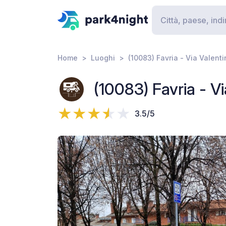
Home
Luoghi
(10083) Favria - Via Valen
(10083) Favria - V
3.5/5