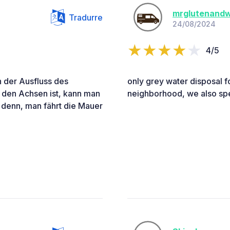
mrglutenand
Tradurre
24/08/2024
4/5
n der Ausfluss des
only grey water disposal f
 den Achsen ist, kann man
neighborhood, we also spe
i denn, man fährt die Mauer