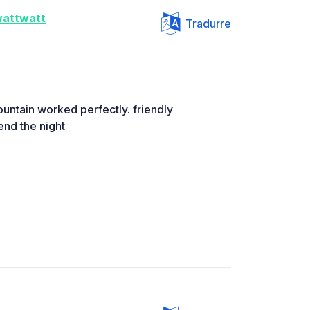
wattwatt
Tradurre
ountain worked perfectly. friendly
nd the night