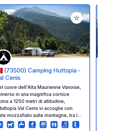
referiti
Aggiungi ai tuoi preferiti
(73500) Camping Huttopia -
(73350
al Cenis
Vanoise 
l cuore dell'Alta Maurienne Vanoise,
Accampati a 
merso in una magnifica cornice
nell'area nat
pina a 1250 metri di altitudine,
Champagny-l
Huttopia Val Cenis vi accoglie con
360° sulle p
ste mozzafiato sulle montagne, tra le
massiccio de
pi francesi e italiane. Situato
Grande Mott
ll'incantevole borgo di Bramans, nel
destinazione