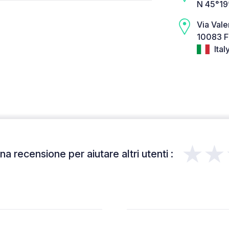
N 45°19
Via Val
10083 F
Ital
★★
a recensione per aiutare altri utenti :