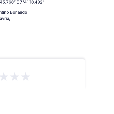
’45.768” E 7°41’18.492”
entino Bonaudo
avria,
y
★★★