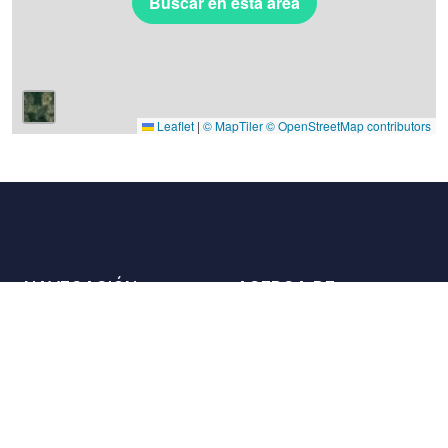
Buscar en esta área
Leaflet
|
© MapTiler
© OpenStreetMap contributors
NAVEGACIÓN
ACERCA DE
Lugares
Contáctenos
La carta
Aliados
Propietarios
Únase a nosotros