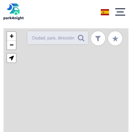
+
★
−