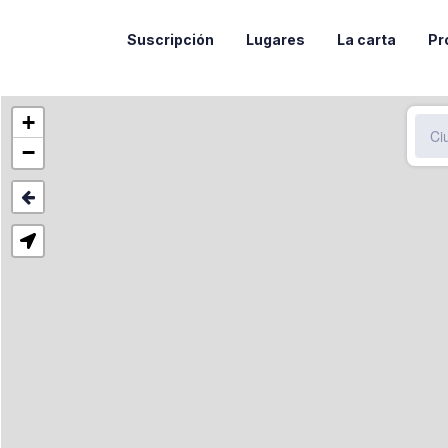
Suscripción
Lugares
La carta
Pr
+
−