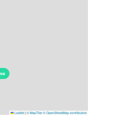
rea
Leaflet
|
© MapTiler
© OpenStreetMap contributors