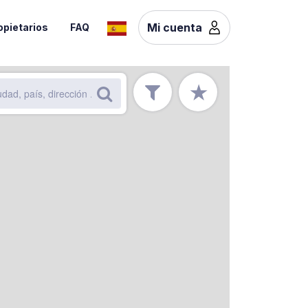
Mi cuenta
opietarios
FAQ
★