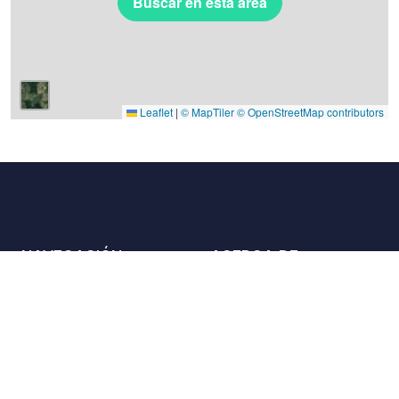
Buscar en esta área
Leaflet
|
© MapTiler
© OpenStreetMap contributors
NAVEGACIÓN
ACERCA DE
Lugares
Contáctenos
La carta
Aliados
Propietarios
Únase a nosotros