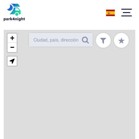
+
★
−