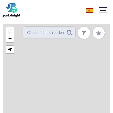
+
★
−