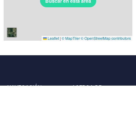
Buscar en esta área
Leaflet
|
© MapTiler
© OpenStreetMap contributors
NAVEGACIÓN
ACERCA DE
Lugares
Contáctenos
La carta
Aliados
Propietarios
Únase a nosotros