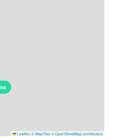
rea
Leaflet
|
© MapTiler
© OpenStreetMap contributors