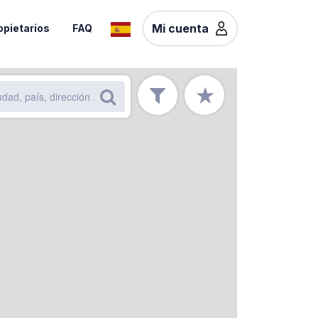
Mi cuenta
opietarios
FAQ
★