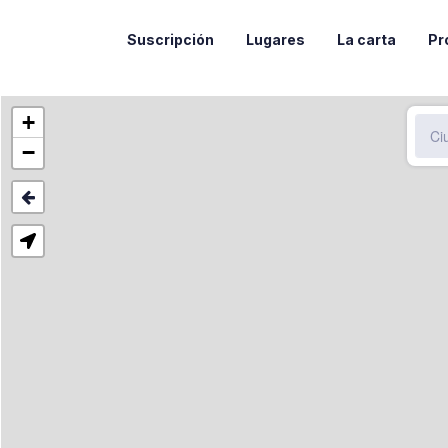
Suscripción
Lugares
La carta
Pr
+
−