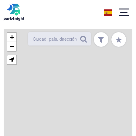
+
★
−