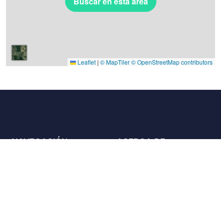
Buscar en esta área
Leaflet
|
© MapTiler
© OpenStreetMap contributors
NAVEGACIÓN
ACERCA DE
Lugares
Contáctenos
La carta
Aliados
Propietarios
Únase a nosotros