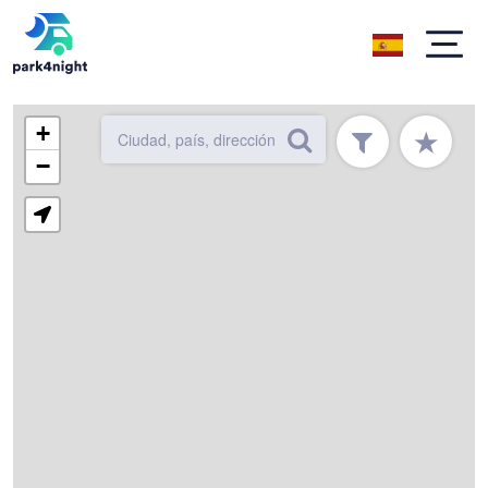
+
★
−