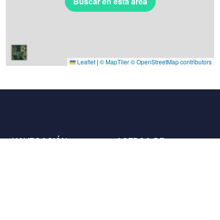
Buscar en esta área
Leaflet
|
© MapTiler
© OpenStreetMap contributors
NAVEGACIÓN
ACERCA DE
Lugares
Contáctenos
La carta
Aliados
Propietarios
Únase a nosotros