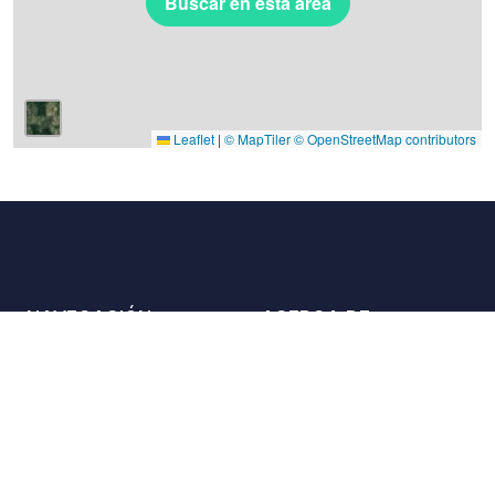
Buscar en esta área
Leaflet
|
© MapTiler
© OpenStreetMap contributors
NAVEGACIÓN
ACERCA DE
Lugares
Contáctenos
La carta
Aliados
Propietarios
Únase a nosotros