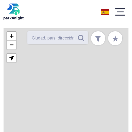
+
★
−