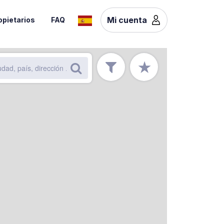
Mi cuenta
opietarios
FAQ
★