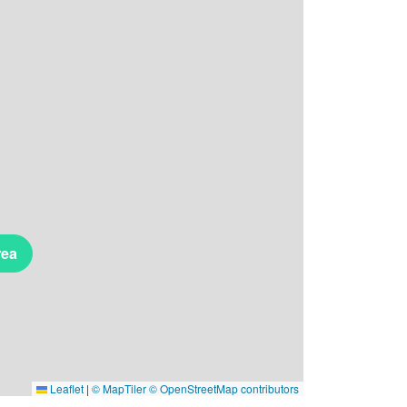
rea
Leaflet
|
© MapTiler
© OpenStreetMap contributors