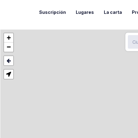
Suscripción
Lugares
La carta
Pr
+
−